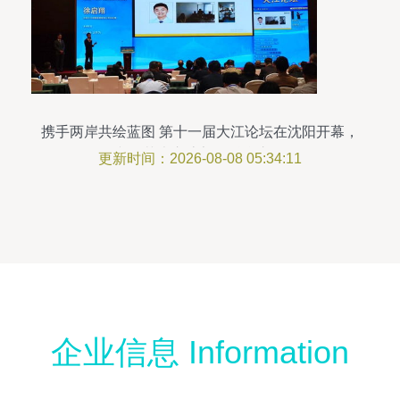
携手两岸共绘蓝图 第十一届大江论坛在沈阳开幕，
文化艺术交流架设融合之桥
更新时间：2026-08-08 05:34:11
企业信息 Information