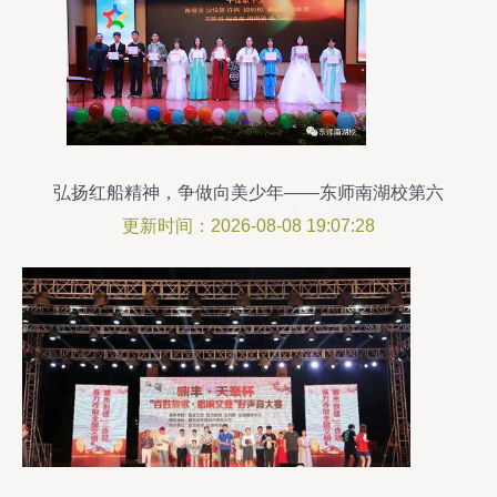
弘扬红船精神，争做向美少年——东师南湖校第六
届文化艺术节元旦汇演圆满落幕
更新时间：2026-08-08 19:07:28