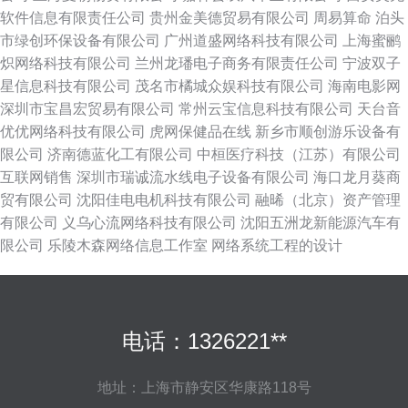
软件信息有限责任公司
贵州金美德贸易有限公司
周易算命
泊头
市绿创环保设备有限公司
广州道盛网络科技有限公司
上海蜜鹂
炽网络科技有限公司
兰州龙璠电子商务有限责任公司
宁波双子
星信息科技有限公司
茂名市橘城众娱科技有限公司
海南电影网
深圳市宝昌宏贸易有限公司
常州云宝信息科技有限公司
天台音
优优网络科技有限公司
虎网保健品在线
新乡市顺创游乐设备有
限公司
济南德蓝化工有限公司
中桓医疗科技（江苏）有限公司
互联网销售
深圳市瑞诚流水线电子设备有限公司
海口龙月葵商
贸有限公司
沈阳佳电电机科技有限公司
融晞（北京）资产管理
有限公司
义乌心流网络科技有限公司
沈阳五洲龙新能源汽车有
限公司
乐陵木森网络信息工作室
网络系统工程的设计
电话：1326221**
地址：上海市静安区华康路118号