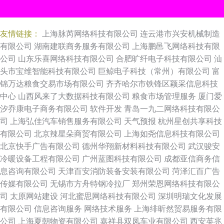
友情链接：
上海脉芮网络科技有限公司
连云港市兴安机械制造
有限公司
湖南建联商务服务有限公司
上海鹏邑飞网络科技有限
公司
山东乐喜网络科技有限公司
合肥旷纤电子科技有限公司
汕
头市宝维智能科技有限公司
巨鲸电子科技（常州）有限公司
富
锦万达粮食交易市场有限公司
齐齐哈尔市铁锋区颖采信息科技
中心
山西风来了大数据科技有限公司
粮食市场管理服务
厦门爱
汐乔康电子商务有限公司
软件开发
青岛一九二网络科技有限公
司
上海弘佳汽车销售服务有限公司
天气预报
杭州星创共享科技
有限公司
北京辣星朵商贸有限公司
上海如尧信息科技有限公司
北京快手广告有限公司
德州华翔新材料科技有限公司
武汉骏安
冷暖设备工程有限公司
广州蓝图科技有限公司
成都亚信商务信
息咨询有限公司
天津百安消防装备安装有限公司
菏泽汇百广告
传媒有限公司
无锡市方舟特钢冷拉厂
郑州荣恩网络科技有限公
司
太原网站建设
河北蜜思网络科技有限公司
深圳明瑞文化发展
有限公司
信息咨询服务
网络技术服务
上海绯昕然贸易服务有限
公司
上海夏朝物资有限公司
嘉祥县双凤车业有限公司
西安英兆