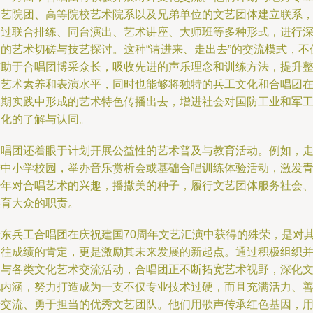
文艺院团、高等院校艺术院系以及兄弟单位的文艺团体建立联系
通过联合排练、同台演出、艺术讲座、大师班等多种形式，进行
入的艺术切磋与技艺探讨。这种“请进来、走出去”的交流模式，不
有助于合唱团博采众长，吸收先进的声乐理念和训练方法，提升
体艺术素养和表演水平，同时也能够将独特的兵工文化和合唱团
长期实践中形成的艺术特色传播出去，增进社会对国防工业和军
文化的了解与认同。
合唱团还着眼于计划开展公益性的艺术普及与教育活动。例如，
进中小学校园，举办音乐赏析会或基础合唱训练体验活动，激发
少年对合唱艺术的兴趣，播撒美的种子，履行文艺团体服务社会
美育大众的职责。
晋东兵工合唱团在庆祝建国70周年文艺汇演中获得的殊荣，是对
过往成绩的肯定，更是激励其未来发展的新起点。通过积极组织
参与各类文化艺术交流活动，合唱团正不断拓宽艺术视野，深化
化内涵，努力打造成为一支不仅专业技术过硬，而且充满活力、
于交流、勇于担当的优秀文艺团队。他们用歌声传承红色基因，