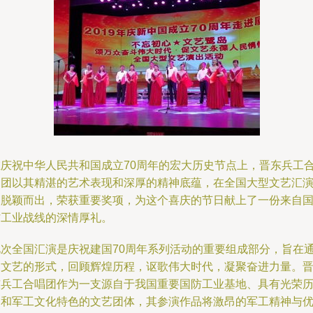
在庆祝中华人民共和国成立70周年的宏大历史节点上，晋东兵工
唱团以其精湛的艺术表现和深厚的精神底蕴，在全国大型文艺汇
中脱颖而出，荣获重要奖项，为这个喜庆的节日献上了一份来自
防工业战线的深情厚礼。
此次全国汇演是庆祝建国70周年系列活动的重要组成部分，旨在
过文艺的形式，回顾辉煌历程，讴歌伟大时代，凝聚奋进力量。
东兵工合唱团作为一支源自于我国重要国防工业基地、具有光荣
史和军工文化特色的文艺团体，其参演作品将激昂的军工精神与