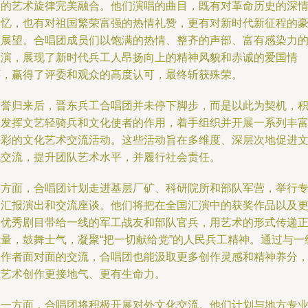
美的艺术旋律完美融合。他们演唱的曲目，既有对革命历史的深
追忆，也有对祖国繁荣富强的热情礼赞，更有对新时代新征程的
迈展望。合唱团成员们以饱满的热情、整齐的声部、富有感染力
表演，展现了新时代兵工人昂扬向上的精神风貌和赤诚的爱国情
怀，赢得了评委和观众的高度认可，最终斩获殊荣。
载誉归来后，晋东兵工合唱团并未停下脚步，而是以此为契机，
极发挥文艺轻骑兵和文化使者的作用，着手组织并开展一系列丰
多彩的文化艺术交流活动。这些活动旨在多维度、深层次地促进
化交流，提升团队艺术水平，并履行社会责任。
一方面，合唱团计划走进基层厂矿、科研院所和部队军营，举行
场汇报演出和交流座谈。他们将把在全国汇演中的获奖作品以及
多优秀剧目带给一线的军工战友和部队官兵，用艺术的形式传递
能量，鼓舞士气，凝聚“把一切献给党”的人民兵工精神。通过与一
工作者面对面的交流，合唱团也能汲取更多创作灵感和精神养分
使艺术创作更接地气、更有生命力。
另一方面，合唱团将积极开展对外文化交流。他们计划与地方专